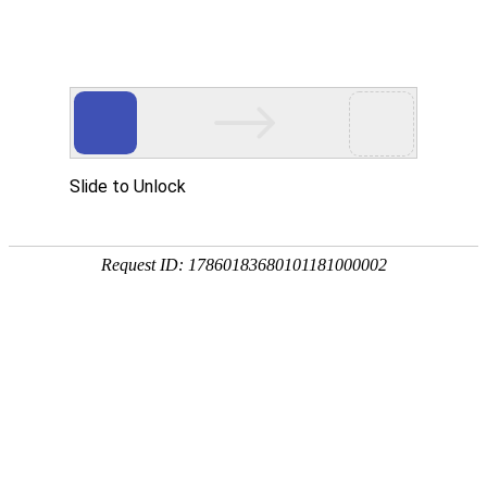

产品中心

点击查看大图
←
→
6010监控直流风扇
6010必威网页版采用先进的设计，具有损耗小、效率高等特点；调速性能好、