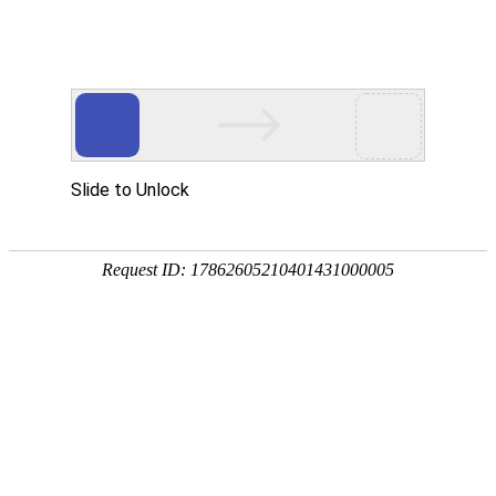

新闻中心
随着AI和大模型算力需求的增长未来风冷会
被液冷散热取代吗
2026-03-06
(305)次浏览