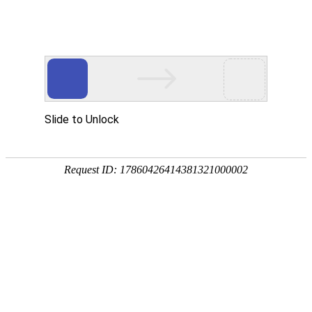

产品中心

点击查看大图
←
→
储能柜风扇28080电池化成直流散
热风机