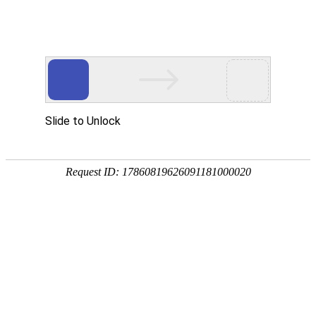

产品中心

点击查看大图
←
→
14038直流风扇
14038直流必威网页版采用纯铜线圈，PBT框架及扇叶，更有11扇叶设计，高