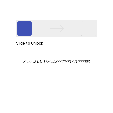

产品中心

点击查看大图
←
→
5020雷达直流鼓风机
5020直流鼓风机双面吸风小口设计、风压大、特别适用于此设计的设备，表面