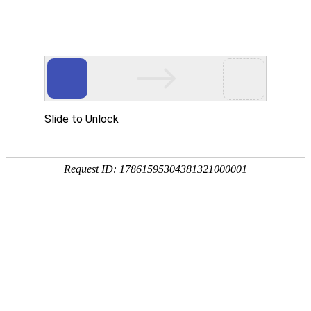

产品中心

点击查看大图
←
→
25489交流必威网页版
25489交流必威网页版具有大风量 长寿命 低震动等特点，多应用于工业自动