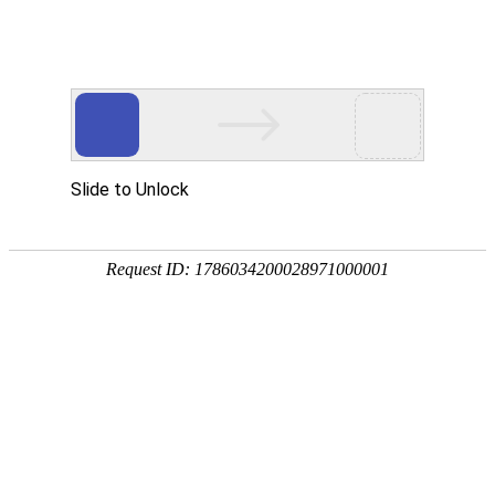

产品中心

点击查看大图
←
→
380v必威网页版-三款型号
20572必威网页版，22589必威网页版，28080必威网页版