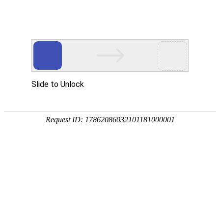

产品中心

点击查看大图
←
→
28080EC交流风机
28080风扇是全金属交流转直流风扇，采用高纯度纯铜线圈，比传统交流风扇