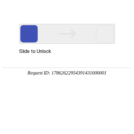

直流离心风机

点击查看大图
←
→
19078直流离心风机
19078直流离心风机采用高性能直流无刷电机、PBT高性能框叶，寿命长维护