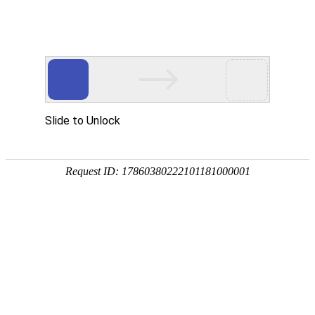

直流离心风机

点击查看大图
←
→
22599直流离心风机
22599直流离心风机一体化框叶有效防脆化裂纹等，防爆抗震寿命长风量大，